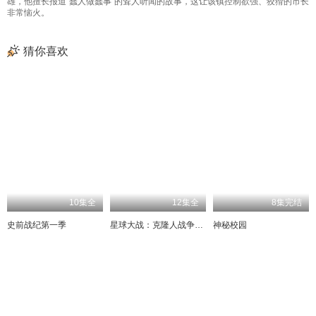
雄，他擅长报道“蠢人做蠢事”的耸人听闻的故事，这让该镇控制欲强、狡猾的市长
非常恼火。
猜你喜欢
10集全
12集全
8集完结
史前战纪第一季
星球大战：克隆人战争第七季
神秘校园