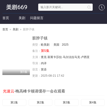
首页
美剧
问题留言
首页
»
美剧
» 脏脖子镇
脏脖子镇
类型：
欧美剧
美国
2025
第5集
备注：
主演：
查克·富斯卡莎拉·马尔法拉马克·卢西亚
导演：
内详
语言：
英语
第5集
更新：
2025-08-21 17:42
光速云
-晚高峰卡顿请缓存一会在观看
第1集
第2集
第3集
第4集