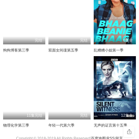
完结
完结
6集全
狗狗博客第三季
双面女间谍第五季
乱糟糟小姐第一季
11集完结
完结
12集全
物理化学第三季
年轻一代第六季
无声的证言第十五季
Copyright © 2018-2019 All Rights Reserved|
百度地图
|
RSS
|
留言