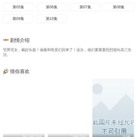
第05集
第06集
第07集
第08集
第09集
第10集
剧情介绍
宅男宅女，戴好头盔！迪薇和死党们回来了！这次，他们要轰轰烈烈迎向高三生
活。
猜你喜欢
第11集完结
13集完结
02集