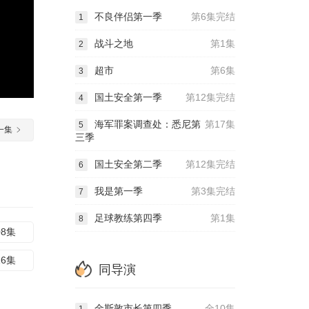
不良伴侣第一季
第6集完结
1
战斗之地
第1集
2
超市
第6集
3
国土安全第一季
第12集完结
4
海军罪案调查处：悉尼第
第17集
5
一集
三季
国土安全第二季
第12集完结
6
我是第一季
第3集完结
7
足球教练第四季
第1集
8
08集
16集
同导演
金斯敦市长第四季
全10集