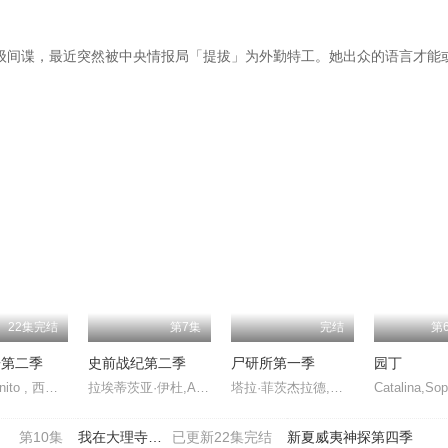
尚在训练中的初级间谍，最近突然被中央情报局「提拔」为外勤特工。她出众的语言才
22集完结
第7集
完结
第
居第二季
史前战纪第二季
尸研所第一季
园丁
Lenny Venito , 西蒙·坦普曼 , 杰米·格尔兹 , Toks Olagundoye , 提姆·乔 , Isabella Cramp , Clara Mamet , Ian Patrick , 麦克斯·查尔斯
拉埃蒂茨亚·伊杜,Aaron,LaPlante
塔拉·菲茨杰拉德,乌米·马萨库,马克·巴泽利,芬莱·罗伯特森,基思·艾伦,Sarah Patel
第10集
我在大理寺当宠物
已更新22集完结
新夏威夷神探第四季