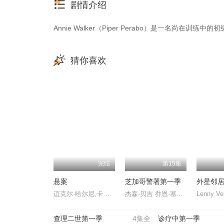
剧情介绍
Annie Walker（Piper Perabo）是一名
猜你喜欢
完结
第15集
悬案
芝加哥警署第一季
外星邻
迈克尔·哈尔尼,卡米利·陈,劳瑞·佛蒂尔,斯宾塞·加雷特
杰森·贝吉 乔恩·塞达 杰西·李·索弗 帕特里克·约翰·弗鲁格
查理二世第一季
4集全
诊疗中第一季