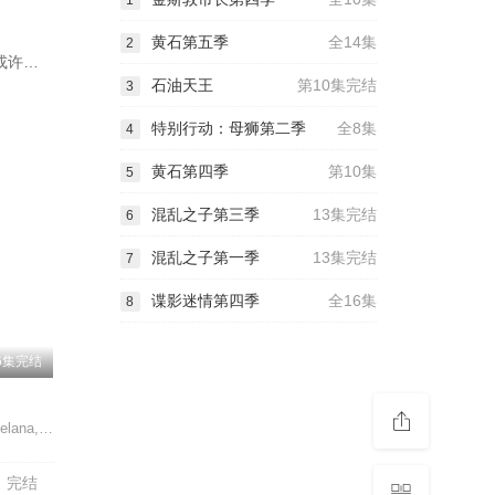
1
黄石第五季
全14集
2
能或许…
石油天王
第10集完结
3
特别行动：母狮第二季
全8集
4
黄石第四季
第10集
5
混乱之子第三季
13集完结
6
混乱之子第一季
13集完结
7
谍影迷情第四季
全16集
8
6集完结
Catalina,Sopelana,塞西莉亚·苏亚雷斯,伊万·马萨格,阿尔瓦罗·里科,埃玛·苏亚雷斯,Javier,Morgade,玛丽亚·巴斯克斯,弗朗西斯•洛伦索,埃斯特万·罗尔,Isabel,Garrido,Candela,Solé
完结