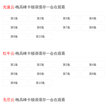
光速云
-晚高峰卡顿请缓存一会在观看
第1集
第2集
第3集
第4集
第5集
第6集
第7集
第8集
第9集
第10集
红牛云
-晚高峰卡顿请缓存一会在观看
第1集
第2集
第3集
第4集
第5集
第6集
第7集
第8集
第9集
第10集
无尽云
-晚高峰卡顿请缓存一会在观看