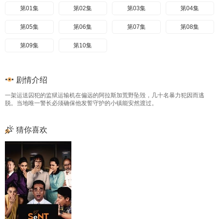
第01集
第02集
第03集
第04集
第05集
第06集
第07集
第08集
第09集
第10集
剧情介绍
一架运送囚犯的监狱运输机在偏远的阿拉斯加荒野坠毁，几十名暴力犯因而逃
脱。当地唯一警长必须确保他发誓守护的小镇能安然渡过。
猜你喜欢