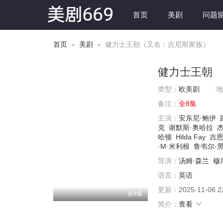
首页
美剧
问题
首页
»
美剧
» 健力士王朝（又名：吉尼斯家族）
健力士王朝
类型：
欧美剧
地
备注：
全8集
主演：
安东尼·鲍伊
克
谢默斯·奥哈拉
哈顿
Hilda Fay
吉恩
·M·米利根
鲁韦尔·
导演：
汤姆·森兰
穆
语言：
英语
更新：
2025-11-06 2
全8集
简介：
查看