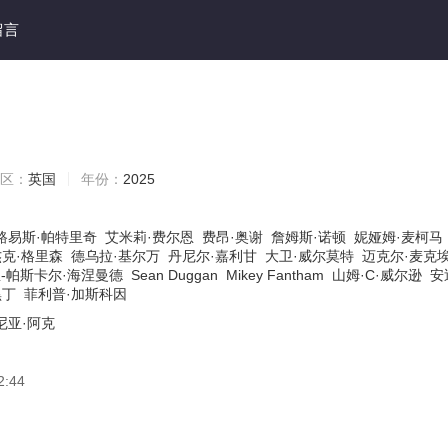
留言
区：
英国
年份：
2025
路易斯·帕特里奇
艾米莉·费尔恩
费昂·奥谢
詹姆斯·诺顿
妮娅姆·麦柯马
杰克·格里森
德乌拉·基尔万
丹尼尔·嘉利甘
大卫·威尔莫特
迈克尔·麦克
-帕斯卡尔·海涅曼德
Sean Duggan
Mikey Fantham
山姆·C·威尔逊
安
黑丁
菲利普·加斯科因
尼亚·阿克
2:44