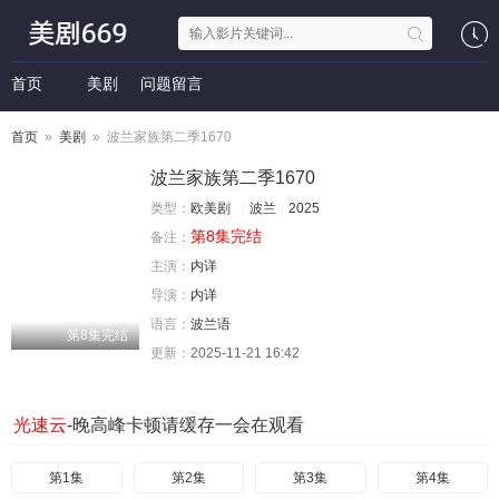
首页
美剧
问题留言
首页
»
美剧
» 波兰家族第二季1670
波兰家族第二季1670
类型：
欧美剧
波兰
2025
第8集完结
备注：
主演：
内详
导演：
内详
语言：
波兰语
第8集完结
更新：
2025-11-21 16:42
光速云
-晚高峰卡顿请缓存一会在观看
第1集
第2集
第3集
第4集