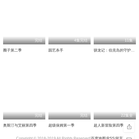
完结
4集完结
11集
圈子第二季
园艺杀手
驯龙记：伯克岛的守护者第二季
完结
完结
22集全
奥斯汀与艾丽第四季
超级保姆第一季
超人新冒险第四季
Copyright © 2018-2019 All Rights Reserved|
百度地图
|
RSS
|
留言