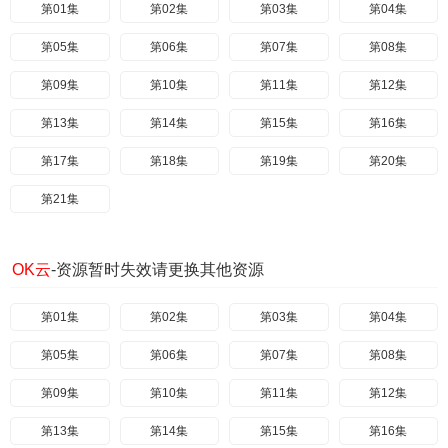
第01集
第02集
第03集
第04集
第05集
第06集
第07集
第08集
第09集
第10集
第11集
第12集
第13集
第14集
第15集
第16集
第17集
第18集
第19集
第20集
第21集
OK云
-资源暂时失效请更换其他资源
第01集
第02集
第03集
第04集
第05集
第06集
第07集
第08集
第09集
第10集
第11集
第12集
第13集
第14集
第15集
第16集