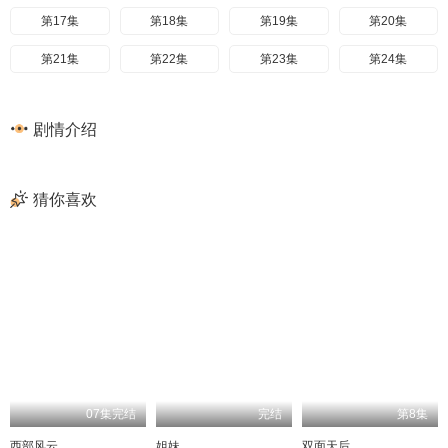
第17集
第18集
第19集
第20集
第21集
第22集
第23集
第24集
剧情介绍
猜你喜欢
07集完结
完结
第8集
西部风云
姐妹
双面天后