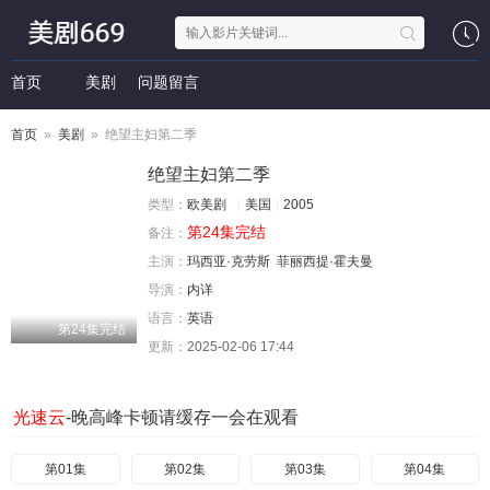
首页
美剧
问题留言
首页
»
美剧
» 绝望主妇第二季
绝望主妇第二季
类型：
欧美剧
美国
2005
第24集完结
备注：
主演：
玛西亚·克劳斯
菲丽西提·霍夫曼
导演：
内详
语言：
英语
第24集完结
更新：
2025-02-06 17:44
光速云
-晚高峰卡顿请缓存一会在观看
第01集
第02集
第03集
第04集