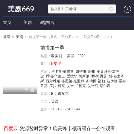
首页
美剧
问题留言
首页
»
美剧
» 前提第一季（又名：平台,Platform,前提ThePremise）
前提第一季
类型：
欧美剧
美国
2021
5集全
备注：
主演：
卢卡斯·赫奇斯
凯特琳·德弗
小奥谢拉·杰克
逊
乔治·华莱士
爱德华·阿斯纳
乔·博恩瑟
博·布里奇
斯
西尔维娅·格雷丝·克里姆
杰梅因·福勒
波伊德·霍布
鲁克
罗拉·科克
艾米·兰德克
艾米丽·尼尔森
5集全
导演：
B·J·诺瓦克
语言：
英语
更新：
2021-11-24 22:44
百度云
-资源暂时异常！晚高峰卡顿请缓存一会在观看