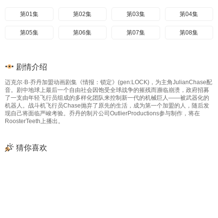
第01集
第02集
第03集
第04集
第05集
第06集
第07集
第08集
剧情介绍
迈克尔·B·乔丹加盟动画剧集《情报：锁定》(gen:LOCK)，为主角JulianChase配
音。剧中地球上最后一个自由社会因饱受全球战争的摧残而濒临崩溃，政府招募
了一支由年轻飞行员组成的多样化团队来控制新一代的机械巨人——被武器化的
机器人。战斗机飞行员Chase抛弃了原先的生活，成为第一个加盟的人，随后发
现自己将面临严峻考验。乔丹的制片公司OutlierProductions参与制作，将在
RoosterTeeth上播出。
猜你喜欢