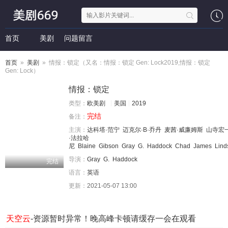
首页
美剧
问题留言
首页
»
美剧
» 情报：锁定（又名：情报：锁定 Gen: Lock2019,情报：锁定
Gen: Lock）
情报：锁定
类型：
欧美剧
美国
2019
完结
备注：
主演：
达科塔·范宁
迈克尔·B·乔丹
麦茜·威廉姆斯
山寺宏
·法拉哈
尼
Blaine
Gibson
Gray
G.
Haddock
Chad
James
Lind
导演：
Gray
G.
Haddock
完结
语言：
英语
更新：
2021-05-07 13:00
天空云
-资源暂时异常！晚高峰卡顿请缓存一会在观看