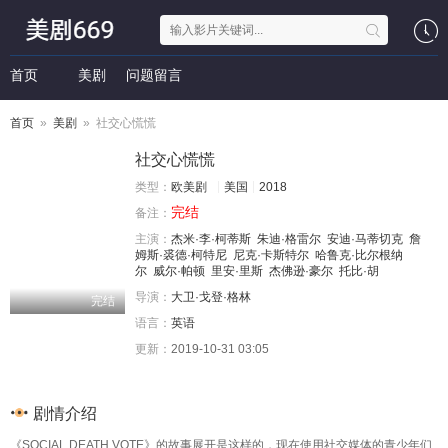
首页
美剧
问题留言
首页
»
美剧
» 社交心慌慌
社交心慌慌
类型：
欧美剧
美国
2018
完结
备注：
主演：
杰米·李·柯蒂斯
朱迪·格雷尔
安迪·马蒂切克
詹
姆斯·裘德·柯特尼
尼克·卡斯特尔
哈鲁克·比尔根纳
尔
威尔·帕顿
里安·里斯
杰佛逊·豪尔
托比·胡
导演：
大卫·戈登·格林
完结
语言：
英语
更新：
2019-10-31 03:05
剧情介绍
《SOCIAL DEATH VOTE》的故事展开是这样的，现在使用社交媒体的青少年们