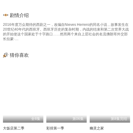
剧情介绍
2016年度万众期待的西剧之一，改编自Nieves Herrero的同名小说，故事发生在
20世纪40年代的西班牙。西班牙历史的复杂时期，内战的结束和第二次世界大战
的开始使这个国家处于十字路口……然而两个来自上层社会的名流佛朗哥外交部
长拉蒙·....
猜你喜欢
全8集
第06集
第8集完结
大饭店第二季
彩排第一季
幽灵之家