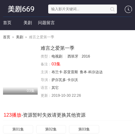
首页
美剧
问题留言
首页
»
美剧
» 难言之爱第一季
难言之爱第一季
类型：
电视剧
西班牙
2016
03集
备注：
主演：
布兰卡·苏亚雷斯
鲁本·科尔达达
导演：
萨尔瓦多·卡尔沃
语言：
其它
03集
更新：
2019-10-30 22:26
123播放
-资源暂时失效请更换其他资源
第01集
第02集
第03集