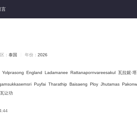
留言
区：
泰国
年份：
2026
Yolprasong
England
Ladamanee
Rattanapornvareesakul
瓦拉妮·
gamsukkasemsri
Puyfai
Tharathip
Baisaeng
Ploy
Jhutamas
Pakonw
查瓦让功
4:44