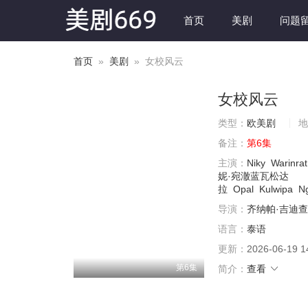
首页
美剧
问题
首页
»
美剧
» 女校风云
女校风云
类型：
欧美剧
地
备注：
第6集
主演：
Niky
Warinrat
妮·宛澈蓝瓦松达
拉
Opal
Kulwipa
N
导演：
齐纳帕·吉迪
语言：
泰语
更新：
2026-06-19 1
第6集
简介：
查看