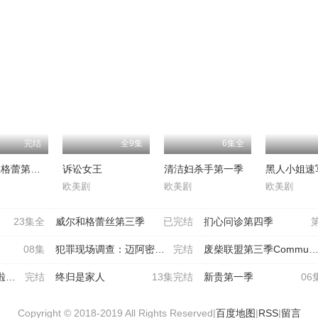
完结
全9集
6集全
实习医生格蕾第十一季
诉讼女王
清洁妇杀手第一季
欧美剧
欧美剧
欧美剧
23集全
威尔和格蕾丝第三季
已完结
扪心问诊第四季
08集
犯罪现场调查：迈阿密第四季
完结
废柴联盟第三季CommunitySeason3
队
完结
终归是家人
13集完结
新贵第一季
06
Copyright © 2018-2019 All Rights Reserved|
百度地图
|
RSS
|
留言