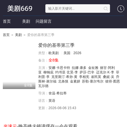
首页
美剧
问题留言
首页
»
美剧
» 爱你的基蒂第三季
爱你的基蒂第三季
类型：
欧美剧
美国
2026
全8集
备注：
主演：
安娜·卡思卡特
拉娜·康多
金祉雅
丽甘·阿利
亚
柳翰庇
约书亚·玄昊·李
萨莎·巴辛
迈克尔·K·李
菲
利普·李
克里斯汀·希孙·黄
李相宪
崔民英
桑妮·吴
乔
斯林·谢尔福
北条慎
金素妍
苏勒·塞尔韦尔
彼得·图恩
全8集
瓦尔德
导演：
舍温·希拉蒂
语言：
英语
更新：
2026-08-06 15:43
光速云
-晚高峰卡顿请缓存一会在观看