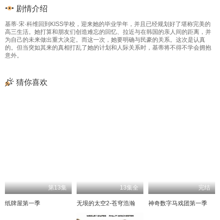
剧情介绍
基蒂·宋·科维回到KISS学校，迎来她的毕业学年，并且已经规划好了堪称完美的
高三生活。她打算和朋友们创造难忘的回忆、拉近与在韩国的亲人间的距离，并
为自己的未来做出重大决定。而这一次，她要明确与民豪的关系。这次是认真
的。但当突如其来的真相打乱了她的计划和人际关系时，基蒂将不得不学会拥抱
意外。
猜你喜欢
第13集
13集全
完结
纸牌屋第一季
无垠的太空2-苍穹浩瀚
神奇数字马戏团第一季