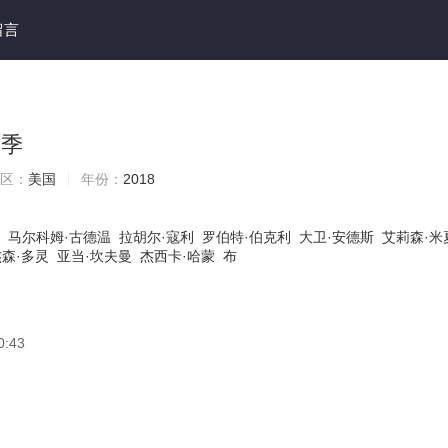
留言
四季
区：
美国
年份：
2018
马尔科姆·古德温
拉胡尔·寇利
罗伯特·伯克利
大卫·安德斯
艾莉森·米
杰森·多灵
亚当·坎夫曼
杰西卡·哈蒙
布
0:43