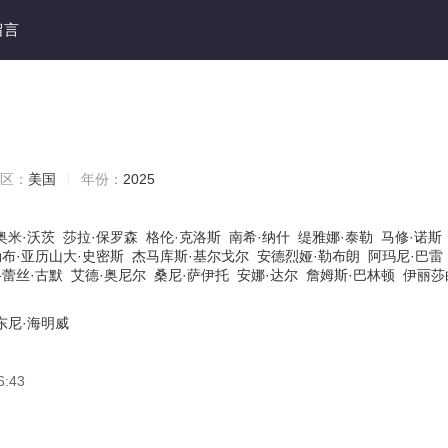
留言
）
区：
美国
年份：
2025
奥米·沃茨
莎拉·保罗森
格伦·克洛斯
南希·纳什
缇雅娜·泰勒
马修·诺斯
布·亚历山大·史密斯
杰马库斯·基尔戈尔
安德烈娅·勒布朗
阿玛尼·巴雷
格蕾丝·古默
艾德·奥尼尔
桑尼·萨伊托
安娜·达尔
詹姆斯·巴林顿
伊丽莎
东尼·海明威
6:43