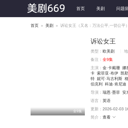
首页
美剧
问题
首页
»
美剧
» 诉讼女王（又名：万法公平,一切公平
诉讼女王
类型：
欧美剧
地
备注：
全9集
主演：
金·卡戴珊
娜
卡
索菲亚·布伊
凯勒
特
妮可·马古利斯
伯克利
科迪·肯尼迪
导演：
瑞恩·墨菲
安
语言：
英语
更新：
2026-02-03 1
全9集
简介：
查看