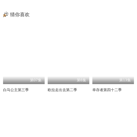
猜你喜欢
第07集
第6集
第13集
白马公主第三季
欧拉走出去第二季
幸存者第四十二季