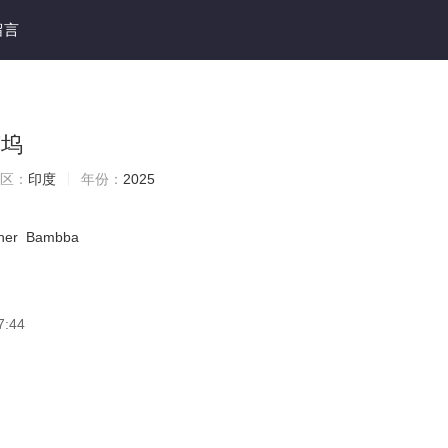
留言
莱坞
区：
印度
年份：
2025
her
Bambba
7:44