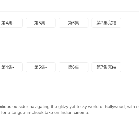
第4集-
第5集-
第6集
第7集完结
第4集-
第5集-
第6集
第7集完结
ious outsider navigating the glitzy yet tricky world of Bollywood, with se
 for a tongue-in-cheek take on Indian cinema.