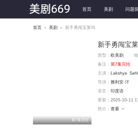
首页
美剧
问题
首页
»
美剧
» 新手勇闯宝莱坞
新手勇闯宝
类型：
欧美剧
地
备注：
第7集完结
主演：
Lakshya
Sah
导演：
雅利安·汗
语言：
印度语
更新：
2025-10-11 1
简介：
查看
第7集完结