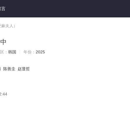
留言
爱麻夫人）
映中
区：
韩国
年份：
2025
麟
陈善圭
赵显哲
2:44