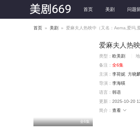
首页
美剧
问题
首页
»
美剧
» 爱麻夫人热映中（又名：Aema,爱玛,
爱麻夫人热
类型：
欧美剧
地
备注：
全6集
主演：
李荷妮
方晓
导演：
李海暎
语言：
韩语
更新：
2025-10-20 1
简介：
查看
全6集