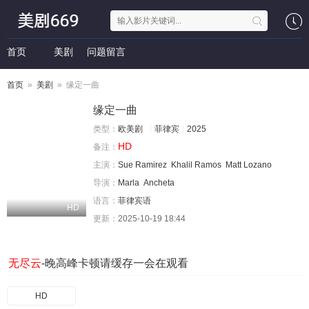
首页
美剧
问题留言
首页
»
美剧
» 缘定一曲
缘定一曲
类型：
欧美剧
菲律宾
2025
HD
备注：
主演：
Sue Ramirez
Khalil Ramos
Matt Lozano
导演：
Marla
Ancheta
语言：
菲律宾语
HD
更新：
2025-10-19 18:44
无尽云
-晚高峰卡顿请缓存一会在观看
HD