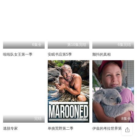
6集全
第10集完结
6集完结
啦啦队女王第一季
安眠书店第5季
颤抖的真相
完结
6集全
8集全
逃脱专家
单挑荒野第二季
伊兹的考拉世界第一季