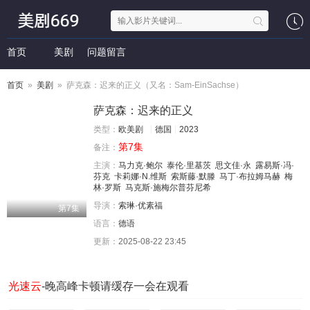
首页
美剧
问题留言
首页
»
美剧
» 萨克森：迟来的正义（又名：Sam-EinSachse）
萨克森：迟来的正义
类型：
欧美剧
德国
2023
第7集
备注：
主演：
马力克·鲍尔
泰伦·里基茨
思文佳·永
露易斯·冯·
芬克
卡莉娜·N.维斯
索斯藤·默滕
马丁·布拉姆马赫
梅
林·罗斯
马克斯·施梅尔普芬尼希
导演：
索琳·优素福
第7集
语言：
德语
更新：
2025-08-22 23:45
光速云
-晚高峰卡顿请缓存一会在观看