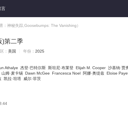
留言
踪,Goosebumps: The Vanishing）
版)第二季
区：
美国
年份：
2025
un Athalye
杰登·巴特尔斯
斯坦尼·布莱登
Elijah M. Cooper
沙基纳·贾
山姆·麦卡锡
Dawn McGee
Francesca Noel
阿娜·奥缇兹
Eloise Paye
兹
凯拉·坦塔
威尔·菲茨
8:44