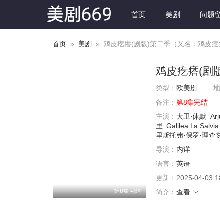
首页
美剧
问题
首页
»
美剧
» 鸡皮疙瘩(剧版)第二季（又名：鸡皮疙瘩：神秘失
鸡皮疙瘩(剧
类型：
欧美剧
地
备注：
第8集完结
主演：
大卫·休默
Arj
里
Galilea La Salvia
里斯托弗·保罗·理查
导演：
内详
语言：
英语
更新：
2025-04-03 1
第8集完结
简介：
查看