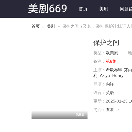
首页
美剧
问题
首页
»
美剧
» 保护之间（又名：保护,保护计划,证人
保护之间
类型：
欧美剧
地
备注：
第6集
主演：
希欧布罕·芬
利
Akiya
Henry
导演：
内详
语言：
英语
更新：
2025-01-23 1
简介：
查看
第6集