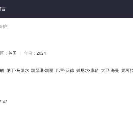
留言
保护）
区：
英国
年份：
2024
内朗
纳丁·马歇尔
凯瑟琳·凯丽
巴里·沃德
钱尼尔·库勒
大卫·海曼
妮可拉
6:42