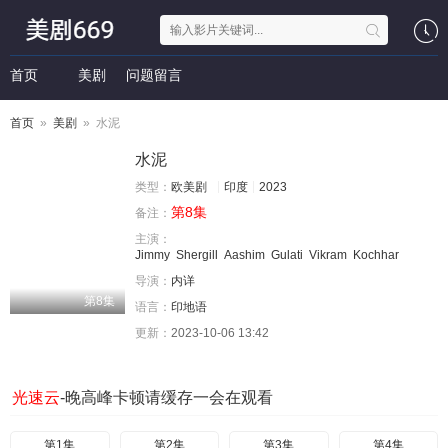
首页
美剧
问题留言
首页
»
美剧
» 水泥
水泥
类型：
欧美剧
印度
2023
第8集
备注：
主演：
Jimmy
Shergill
Aashim
Gulati
Vikram
Kochhar
导演：
内详
第8集
语言：
印地语
更新：
2023-10-06 13:42
光速云
-晚高峰卡顿请缓存一会在观看
第1集
第2集
第3集
第4集