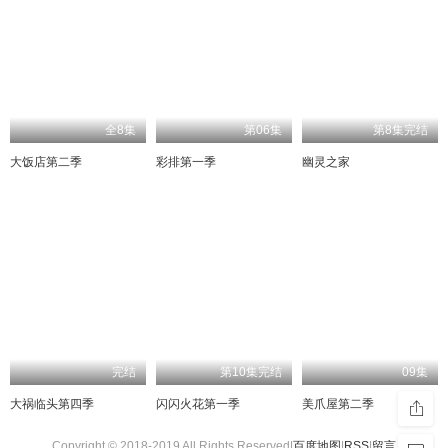
全8集
第06集
第8集完结
大饭店第二季
彩排第一季
幽灵之家
完结
第10集完结
09集
大祸临头第四季
闪闪火花第一季
美爪屋第二季
Copyright © 2018-2019 All Rights Reserved|
百度地图
|
RSS
|
留言