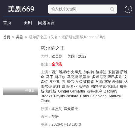
首页
美剧
问题留言
首页
»
美剧
» 塔尔萨之王（又名：堪萨斯城黑帮,Kansas City）
塔尔萨之王
类型：
欧美剧
美国
2022
全9集
备注：
主演：
西尔维斯特·史泰龙
加内特·赫德兰
安德丽·萨维
奇
马丁·斯塔尔
马克斯·凯塞拉
多米尼克·隆巴多兹
文
森特·皮亚扎
杰·威尔
A·C·彼得森
约翰·塞纳迭姆博
达
希尔·康纳利
凯西·希亚·沃特森
帕特里克·克莱因
布鲁
全9集
斯·戴维斯
Ginger Gilmartin
波特·凯利
Zackary
Brooks
Phyllis Pastore
Chris Caldovino
Andrew
Olson
导演：
本杰明·塞曼诺夫
语言：
英语
更新：
2026-07-18 18:43