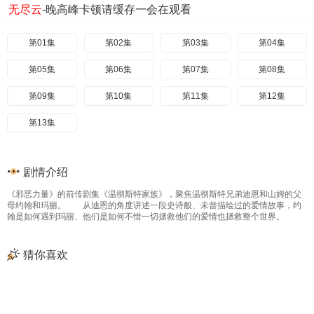
无尽云
-晚高峰卡顿请缓存一会在观看
第01集
第02集
第03集
第04集
第05集
第06集
第07集
第08集
第09集
第10集
第11集
第12集
第13集
剧情介绍
《邪恶力量》的前传剧集《温彻斯特家族》，聚焦温彻斯特兄弟迪恩和山姆的父
母约翰和玛丽。 从迪恩的角度讲述一段史诗般、未曾描绘过的爱情故事，约
翰是如何遇到玛丽、他们是如何不惜一切拯救他们的爱情也拯救整个世界。
猜你喜欢