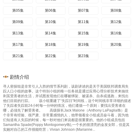
第05集
第06集
第07集
第08集
第09集
第10集
第11集
第12集
第13集
第14集
第15集
第16集
第17集
第18集
第19集
第20集
第21集
第22集
第23集
剧情介绍
寻人密探组是非常引人入胜的情节系列剧，该剧讲述的是关于美国联邦调查局失
踪人口小组的故事。这个特别小组的唯一任务就是通过应用心理分析技术来抽丝
剥茧受害者的生活，并试图发现他们在哪被绑架、被谋杀、自杀或逃跑，来找出
他们目前的行踪。 该小组重建了“失踪日”时间线，这个时间线非常详细的描述
了失踪者失踪前24小时每一分钟的情况，他们遵循一个原则：要找出受害者在
哪，必须先了解受害者。 高级探长Jack Malone（Anthony LaPaglia饰）是
个非常有经验、很严肃、非常重感情的人，他带领着全小组成员奋斗着，因为他
们知道有人失踪的时候，每一秒对他们来说都是很重要的。他的小组成员包括
Samantha Spade(Poppy Montogomery饰),一个长的很漂亮的金发女郎，但是其
实她对自己的工作很能吃苦；Vivian Johnson (Marianne...