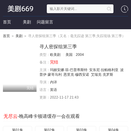
首页
美剧
问题留言
首页
»
美剧
» 寻人密探组第三季（又名：毫无踪迹 第三季,失踪现场 第三季）
寻人密探组第三季
类型：
欧美剧
美国
2004
完结
备注：
主演：
玛丽安娜·琼-巴普蒂斯特
安东尼·拉帕格利亚
波
普伊·蒙哥马利
恩里克·穆西安诺
艾瑞克·克罗斯
导演：
内详
完结
语言：
英语
更新：
2022-11-17 21:43
无尽云
-晚高峰卡顿请缓存一会在观看
第01集
第02集
第03集
第04集