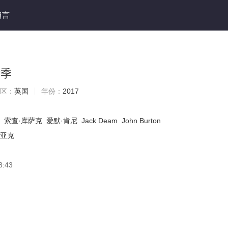
留言
六季
区：
英国
年份：
2017
索查·库萨克
爱默·肯尼
Jack Deam
John Burton
皮亚克
8:43