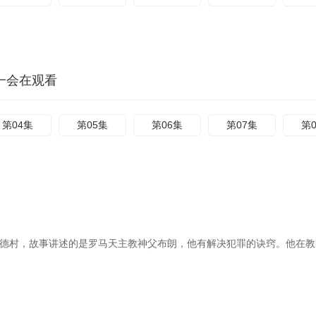
一会在观看
第04集
第05集
第06集
第07集
第
福德村，故事讲述的是罗马天主教神父布朗，他有解决犯罪的诀窍。他在