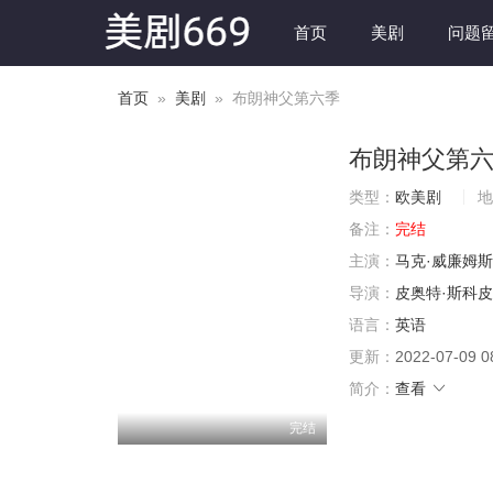
首页
美剧
问题
首页
»
美剧
» 布朗神父第六季
布朗神父第
类型：
欧美剧
地
备注：
完结
主演：
马克·威廉姆斯
导演：
皮奥特·斯科
语言：
英语
更新：
2022-07-09 0
简介：
查看
完结