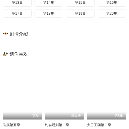
第13集
第14集
第15集
第16集
第17集
第18集
第19集
第20集
剧情介绍
猜你喜欢
完结
15集全
第8集
裂痕第五季
约会规则第二季
大卫王朝第二季