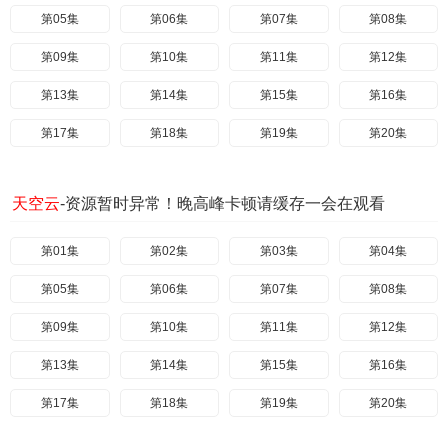
第05集
第06集
第07集
第08集
第09集
第10集
第11集
第12集
第13集
第14集
第15集
第16集
第17集
第18集
第19集
第20集
天空云
-资源暂时异常！晚高峰卡顿请缓存一会在观看
第01集
第02集
第03集
第04集
第05集
第06集
第07集
第08集
第09集
第10集
第11集
第12集
第13集
第14集
第15集
第16集
第17集
第18集
第19集
第20集