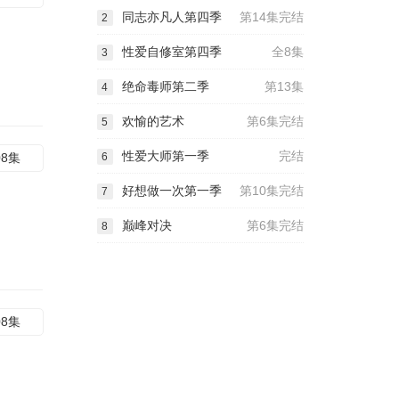
同志亦凡人第四季
第14集完结
2
性爱自修室第四季
全8集
3
绝命毒师第二季
第13集
4
欢愉的艺术
第6集完结
5
性爱大师第一季
完结
08集
6
好想做一次第一季
第10集完结
7
巅峰对决
第6集完结
8
08集