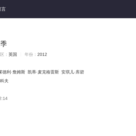
留言
五季
区：
英国
年份：
2012
莱德利·詹姆斯
凯蒂·麦克格雷斯
安琪儿·库碧
尼科夫
2:14