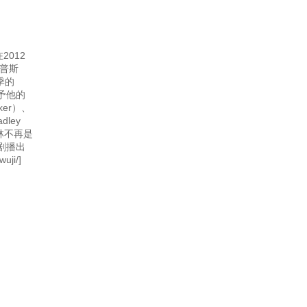
2012
普斯
季的
予他的
er）、
ley
梅林不再是
剧播出
ji/]