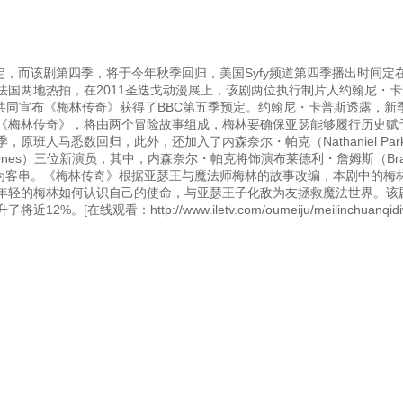
预定，而该剧第四季，将于今年秋季回归，美国Syfy频道第四季播出时间定在
国两地热拍，在2011圣迭戈动漫展上，该剧两位执行制片人约翰尼・卡
Murphy）共同宣布《梅林传奇》获得了BBC第五季预定。约翰尼・卡普斯透露，新
《梅林传奇》，将由两个冒险故事组成，梅林要确保亚瑟能够履行历史赋
班人马悉数回归，此外，还加入了内森奈尔・帕克（Nathaniel Park
a Jones）三位新演员，其中，内森奈尔・帕克将饰演布莱德利・詹姆斯（Brad
e”，后两人则为客串。《梅林传奇》根据亚瑟王与魔法师梅林的故事改编，本剧中的
年轻的梅林如何认识自己的使命，与亚瑟王子化敌为友拯救魔法世界。该
看：http://www.iletv.com/oumeiju/meilinchuanqidiwu