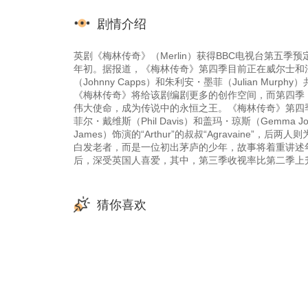
剧情介绍
英剧《梅林传奇》（Merlin）获得BBC电视台第五季
年初。据报道，《梅林传奇》第四季目前正在威尔士和法
（Johnny Capps）和朱利安・墨菲（Julian 
《梅林传奇》将给该剧编剧更多的创作空间，而第四季
伟大使命，成为传说中的永恒之王。《梅林传奇》第四季，原
菲尔・戴维斯（Phil Davis）和盖玛・琼斯（Gemm
James）饰演的“Arthur”的叔叔“Agravain
白发老者，而是一位初出茅庐的少年，故事将着重讲述
后，深受英国人喜爱，其中，第三季收视率比第二季上升了将近12%。[在线观
猜你喜欢