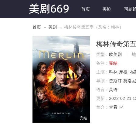
首页
美剧
问题
首页
»
美剧
» 梅林传奇第五季（又名：梅林）
梅林传奇第
类型：
欧美剧
地
备注：
完结
主演：
科林·摩根
布
导演：
贾斯汀·莫洛
语言：
英语
更新：
2022-02-21 1
简介：
查看
完结