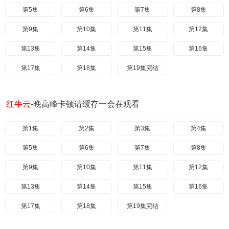
第5集
第6集
第7集
第8集
第9集
第10集
第11集
第12集
第13集
第14集
第15集
第16集
第17集
第18集
第19集完结
红牛云
-晚高峰卡顿请缓存一会在观看
第1集
第2集
第3集
第4集
第5集
第6集
第7集
第8集
第9集
第10集
第11集
第12集
第13集
第14集
第15集
第16集
第17集
第18集
第19集完结