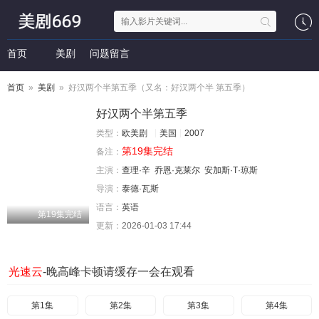
首页
美剧
问题留言
首页
»
美剧
» 好汉两个半第五季（又名：好汉两个半 第五季）
好汉两个半第五季
类型：
欧美剧
美国
2007
第19集完结
备注：
主演：
查理·辛
乔恩·克莱尔
安加斯·T·琼斯
导演：
泰德·瓦斯
语言：
英语
第19集完结
更新：
2026-01-03 17:44
光速云
-晚高峰卡顿请缓存一会在观看
第1集
第2集
第3集
第4集