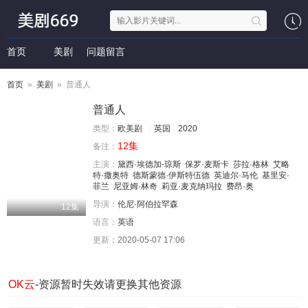
首页
美剧
问题留言
首页
»
美剧
» 普通人
普通人
类型：
欧美剧
英国
2020
12集
备注：
主演：
黛西·埃德加-琼斯
保罗·麦斯卡
莎拉·格林
艾略
特·撒奥特
德斯蒙德·伊斯特伍德
英迪尔·马伦
基里安·
菲兰
尼亚姆·林奇
莉亚·麦克纳玛拉
费昂·奥
导演：
伦尼·阿伯拉罕森
12集
语言：
英语
更新：
2020-05-07 17:06
OK云
-资源暂时失效请更换其他资源