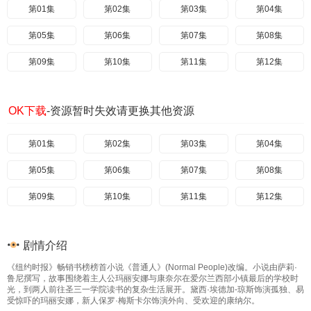
第01集
第02集
第03集
第04集
第05集
第06集
第07集
第08集
第09集
第10集
第11集
第12集
OK下载
-资源暂时失效请更换其他资源
第01集
第02集
第03集
第04集
第05集
第06集
第07集
第08集
第09集
第10集
第11集
第12集
剧情介绍
《纽约时报》畅销书榜榜首小说《普通人》(Normal People)改编。小说由萨莉·
鲁尼撰写，故事围绕着主人公玛丽安娜与康奈尔在爱尔兰西部小镇最后的学校时
光，到两人前往圣三一学院读书的复杂生活展开。黛西·埃德加-琼斯饰演孤独、易
受惊吓的玛丽安娜，新人保罗·梅斯卡尔饰演外向、受欢迎的康纳尔。