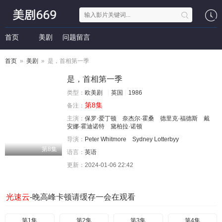
首页
美剧
问题留言
首页
»
美剧
» 是，首相第一季
是，首相第一季
类型：
欧美剧
英国
1986
第8集
备注：
主演：
保罗·爱丁顿
奈杰尔·霍桑
德里克·福德斯
戴
安娜·霍迪诺特
黛柏拉·诺顿
导演：
Peter Whitmore
Sydney Lotterbyy
第8集
语言：
英语
更新：
2024-01-06 22:42
光速云
-晚高峰卡顿请缓存一会在观看
第1集
第2集
第3集
第4集