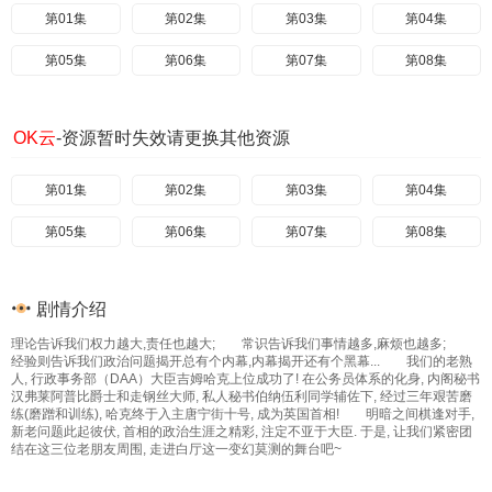
第01集
第02集
第03集
第04集
第05集
第06集
第07集
第08集
OK云
-资源暂时失效请更换其他资源
第01集
第02集
第03集
第04集
第05集
第06集
第07集
第08集
剧情介绍
理论告诉我们权力越大,责任也越大; 常识告诉我们事情越多,麻烦也越多;
经验则告诉我们政治问题揭开总有个内幕,内幕揭开还有个黑幕... 我们的老熟
人, 行政事务部（DAA）大臣吉姆哈克上位成功了! 在公务员体系的化身, 内阁秘书
汉弗莱阿普比爵士和走钢丝大师, 私人秘书伯纳伍利同学辅佐下, 经过三年艰苦磨
练(磨蹭和训练), 哈克终于入主唐宁街十号, 成为英国首相! 明暗之间棋逢对手,
新老问题此起彼伏, 首相的政治生涯之精彩, 注定不亚于大臣. 于是, 让我们紧密团
结在这三位老朋友周围, 走进白厅这一变幻莫测的舞台吧~