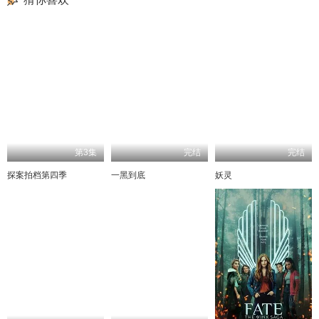
第3集
完结
完结
探案拍档第四季
一黑到底
妖灵